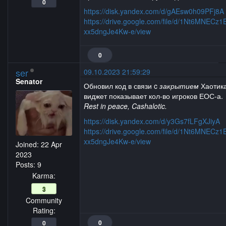
0
https://disk.yandex.com/d/gAEsw0h09PFj8A
https://drive.google.com/file/d/1Nt6MNECz
xx5dngJe4Kw-e/view
0
ser
09.10.2023 21:59:29
Senator
Обновил код в связи c
закрытием
Хаотика
виджет показывает кол-во игроков ЕОС-а.
Rest in peace, Cashalotic.
https://disk.yandex.com/d/y3Gs7fLFgXJiyA
https://drive.google.com/file/d/1Nt6MNECz
xx5dngJe4Kw-e/view
Joined:
22 Apr
2023
Posts: 9
Karma:
3
Community
Rating:
0
0