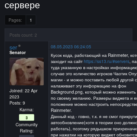
сервере
Pages:
1
Posts count: 2
ser
08.05.2023 06:24:05
Senator
Кусок кода, работающий на Rainmeter, ко
заходит на сайт
https://ss13.ru/#servers
, п
туда указанную в настройках информаци
случае это количество игроков Чаотик Опух
магии - и можно поставить любой другой с
налаживает эту информацию на фон
Joined:
22 Apr
Background.png, который можно изменить
2023
по своему желанию. Размеры виджета и е
Posts: 9
положение можно настроить непосредств
Karma:
Rainmeter.
Данный код - говно, т.к. я не смог прикрут
3
автообновление(хотя в теории оно должн
Community
работать), поэтому рядышком прихреначи
Rating:
при нажатии на которую виджет обновится